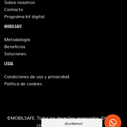
Sobre nosotros
Contacto
Programa kit digital
MOBILSAFE
Metodología
Beneficios
Soluciones
LEGAL
Condiciones de uso y privacidad
Política de cookies
©MOBILSAFE. Todos los derechos reservados. Sitio web
¡Escríbenos!
creado por
POM Standard
.