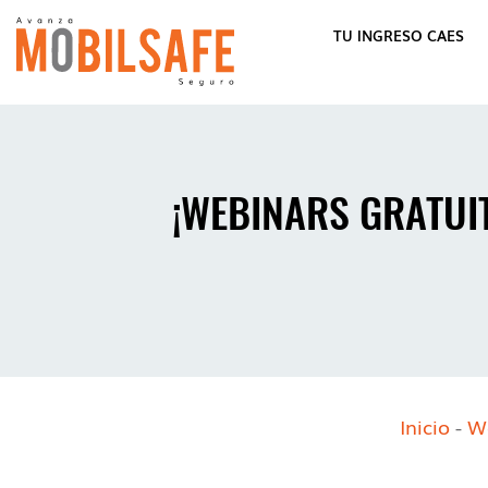
TU INGRESO CAES
¡WEBINARS GRATUIT
Inicio
-
W