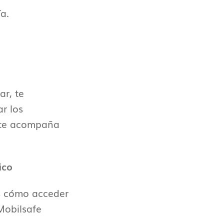
a.
ar, te
r los
 te acompaña
ico
s cómo acceder
Mobilsafe