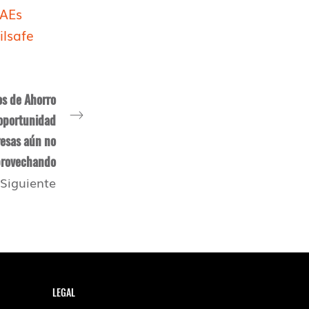
AEs
lsafe
os de Ahorro
 oportunidad
esas aún no
provechando
Siguiente
LEGAL