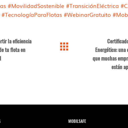
tas
#MovilidadSostenible
#TransiciónEléctrica
#C
#TecnologíaParaFlotas
#WebinarGratuito
#Mobi
tir la eficiencia
Certificad
de tu flota en
Energético: una
d
que muchas empr
están a
S
MOBILSAFE