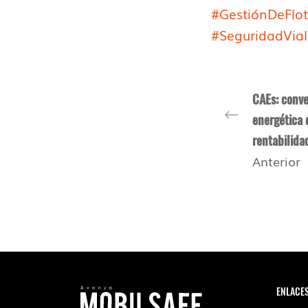
#GestiónDeFlo
#SeguridadVial
CAEs: conver
energética 
rentabilida
Anterior
ENLACE