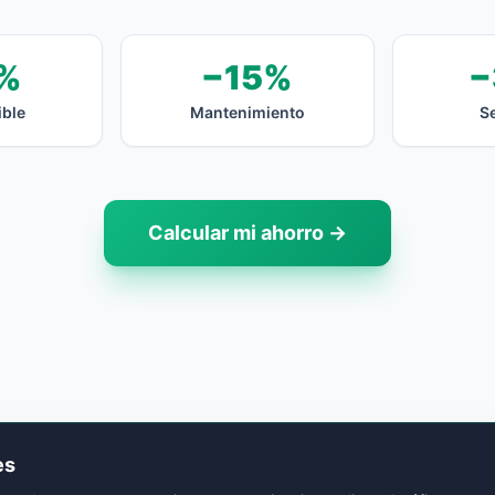
%
−15%
−
ble
Mantenimiento
S
Calcular mi ahorro →
es