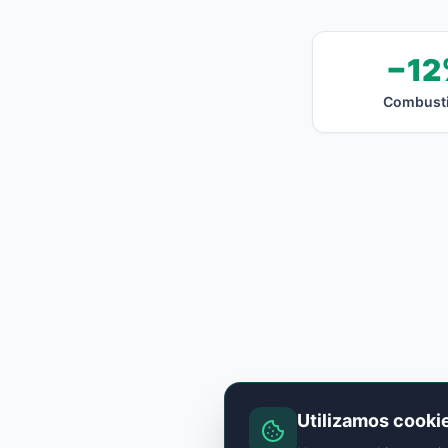
−12
Combusti
Utilizamos cooki