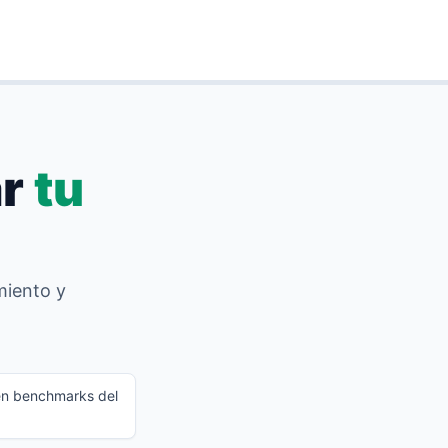
ar
tu
miento y
n benchmarks del