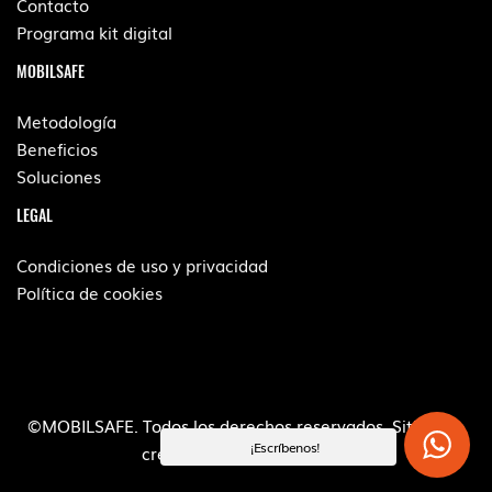
Contacto
Programa kit digital
MOBILSAFE
Metodología
Beneficios
Soluciones
LEGAL
Condiciones de uso y privacidad
Política de cookies
©MOBILSAFE. Todos los derechos reservados. Sitio web
¡Escríbenos!
creado por
POM Standard
.